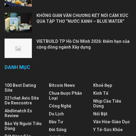
KHÔNG GIAN VĂN CHƯƠNG KẾT NỐI CẢM XÚC
QUA TẬP THƠ “NƯỚC XANH – BLUE WATER”
VIETBUILD TP Hồ Chí Minh 2026: Điểm hẹn của
cộng đồng ngành Xây dựng
DANH MỤC
100 Best Dating
Bitcoin News
Khoẻ Đẹp
Site
Chưa Được Phân
Kinh Tế
321chat Avis Site
Loại
Nhịp Cầu Tiêu
De Rencontre
Công Nghệ
Dùng
Abdlmatch Es
Du Lịch
Nổi Bật
Review
Đầu Tư
Văn Hóa-Giáo Dục
Bảo Vệ Người Tiêu
Dùng
Đời Sống
Y Tế-Sức Khỏe