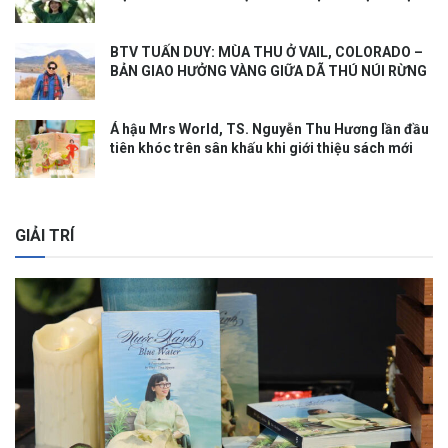
TĂNG TRƯỞNG KINH TẾ”
BTV TUẤN DUY: MÙA THU Ở VAIL, COLORADO –
BẢN GIAO HƯỞNG VÀNG GIỮA DÃ THÚ NÚI RỪNG
Á hậu Mrs World, TS. Nguyễn Thu Hương lần đầu
tiên khóc trên sân khấu khi giới thiệu sách mới
GIẢI TRÍ