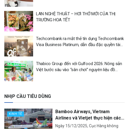
LAN NGHỆ THUẬT – HƠI THỞ MỚI CỦA THỊ
TRƯỜNG HOA TẾT
Techcombank ra mắt thẻ tín dụng Techcombank
Visa Business Platinum, dẫn đầu đặc quyền tài
chính vượt trội cho doanh nghiệp: miễn lãi tối đa
tới 86 ngày, hạn mức lên đến 10 tỷ đồng
Thabico Group đến với Gulfood 2026: Nông sản
Việt bước sâu vào “sân chơi” nguyên liệu đồ
uống
NHỊP CẦU TIÊU DÙNG
Bamboo Airways, Vietnam
KINH TẾ
Airlines và Vietjet thực hiện các
chuyến bay khai trương sân bay
Ngày 15/12/2025, Cục Hàng không