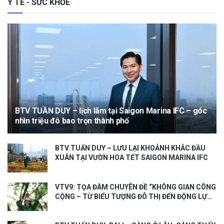
Y TẾ - SỨC KHỎE
BTV TUẦN DUY – lịch lãm tại Saigon Marina IFC – góc
nhìn triệu đô bao trọn thành phố
BTV TUẤN DUY – LƯU LẠI KHOẢNH KHẮC ĐẦU
XUÂN TẠI VƯỜN HOA TẾT SAIGON MARINA IFC
VTV9: TỌA ĐÀM CHUYÊN ĐỀ “KHÔNG GIAN CÔNG
CỘNG – TỪ BIỂU TƯỢNG ĐÔ THỊ ĐẾN ĐỘNG LỰC
TĂNG TRƯỞNG KINH TẾ”