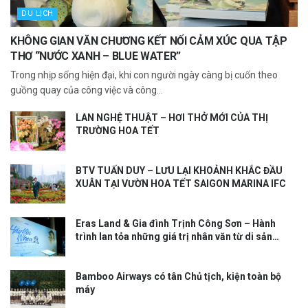
DU LỊCH
KHÔNG GIAN VĂN CHƯƠNG KẾT NỐI CẢM XÚC QUA TẬP
THƠ “NƯỚC XANH – BLUE WATER”
Trong nhịp sống hiện đại, khi con người ngày càng bị cuốn theo
guồng quay của công việc và công...
LAN NGHỆ THUẬT – HƠI THỞ MỚI CỦA THỊ
TRƯỜNG HOA TẾT
BTV TUẤN DUY – LƯU LẠI KHOẢNH KHẮC ĐẦU
XUÂN TẠI VƯỜN HOA TẾT SAIGON MARINA IFC
Eras Land & Gia đình Trịnh Công Sơn – Hành
trình lan tỏa những giá trị nhân văn từ di sản
Trịnh Công Sơn qua đêm nhạc “Hãy Yêu Nhau Đi”
Bamboo Airways có tân Chủ tịch, kiện toàn bộ
máy