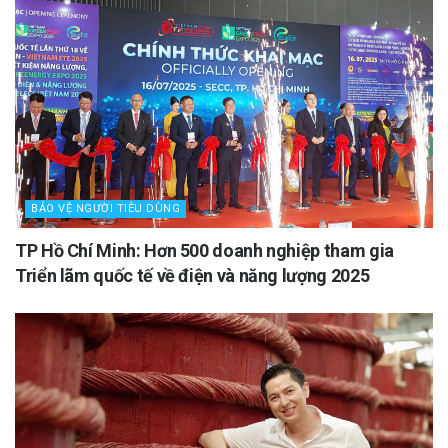
BẢO VỆ NGƯỜI TIÊU DÙNG
TP Hồ Chí Minh: Hơn 500 doanh nghiệp tham gia
Triển lãm quốc tế về điện và năng lượng 2025