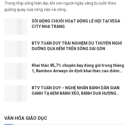
Trong nhịp sống hiện đại, khi con người ngày càng bị cuốn theo
guồng quay của công việc và công...
SÔI ĐỘNG CHUỖI HOẠT ĐỘNG LỄ HỘI TẠI VEGA
CITY NHA TRANG
BTV TUẤN DUY TRẢI NGHIỆM DU THUYỀN NGHỈ
DƯỠNG QUA ĐÊM TRÊN SÔNG SÀI GÒN
Khai thác 85,7% chuyến bay đúng giờ trong tháng
1, Bamboo Airways ổn định khai thác cao điểm
Tết
BTV TUẤN DUY – NGHỆ NHÂN BÁNH DÂN GIAN
OANH TẠ ĐEM BÁNH XÈO, BÁNH DƯA HƯỜNG
ĐẾN VỚI CHIẾN SĨ LỮ ĐOÀN 957, HẢI QUÂN VÙNG
4 CAM RANH
VĂN HÓA GIÁO DỤC