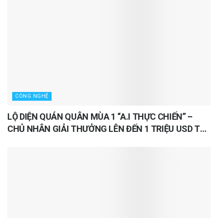
CÔNG NGHỆ
LỘ DIỆN QUÁN QUÂN MÙA 1 “A.I THỰC CHIẾN” –
CHỦ NHÂN GIẢI THƯỞNG LÊN ĐẾN 1 TRIỆU USD TỪ
TECHCOMBANK