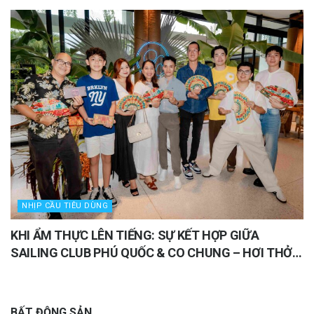
SÀI GÒN
NHỊP CẦU TIÊU DÙNG
KHI ẨM THỰC LÊN TIẾNG: SỰ KẾT HỢP GIỮA
SAILING CLUB PHÚ QUỐC & CO CHUNG – HƠI THỞ
VIỆT GIỮA LÒNG ĐẢO NGỌC
BẤT ĐỘNG SẢN