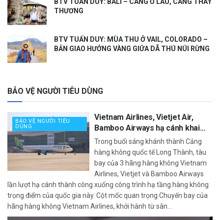
BTV TUẤN DUY: BALI – CÀNG Ở LÂU, CÀNG THẤY
THƯƠNG
BTV TUẤN DUY: MÙA THU Ở VAIL, COLORADO –
BẢN GIAO HƯỞNG VÀNG GIỮA DÃ THÚ NÚI RỪNG
BẢO VỆ NGƯỜI TIÊU DÙNG
Vietnam Airlines, Vietjet Air,
BẢO VỆ NGƯỜI TIÊU
DÙNG
Bamboo Airways hạ cánh khai
trương Long Thành sáng
Trong buổi sáng khánh thành Cảng
19/12/2025
hàng không quốc tế Long Thành, tàu
bay của 3 hãng hàng không Vietnam
Airlines, Vietjet và Bamboo Airways
lần lượt hạ cánh thành công xuống công trình hạ tầng hàng không
trọng điểm của quốc gia này. Cột mốc quan trọng Chuyến bay của
hãng hàng không Vietnam Airlines, khởi hành từ sân...