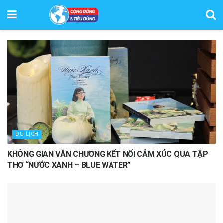
DU LỊCH
KHÔNG GIAN VĂN CHƯƠNG KẾT NỐI CẢM XÚC QUA TẬP
THƠ “NƯỚC XANH – BLUE WATER”