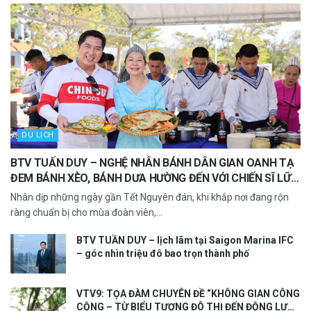
DU LỊCH
BTV TUẤN DUY – NGHỆ NHÂN BÁNH DÂN GIAN OANH TẠ
ĐEM BÁNH XÈO, BÁNH DƯA HƯỜNG ĐẾN VỚI CHIẾN SĨ LỮ
ĐOÀN 957, HẢI QUÂN VÙNG 4 CAM RANH
Nhân dịp những ngày gần Tết Nguyên đán, khi khắp nơi đang rộn
ràng chuẩn bị cho mùa đoàn viên,...
BTV TUẦN DUY – lịch lãm tại Saigon Marina IFC
– góc nhìn triệu đô bao trọn thành phố
VTV9: TỌA ĐÀM CHUYÊN ĐỀ “KHÔNG GIAN CÔNG
CỘNG – TỪ BIỂU TƯỢNG ĐÔ THỊ ĐẾN ĐỘNG LỰC