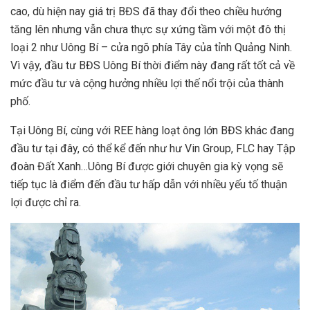
cao, dù hiện nay giá trị BĐS đã thay đổi theo chiều hướng
tăng lên nhưng vẫn chưa thực sự xứng tầm với một đô thị
loại 2 như Uông Bí – cửa ngõ phía Tây của tỉnh Quảng Ninh.
Vì vậy, đầu tư BĐS Uông Bí thời điểm này đang rất tốt cả về
mức đầu tư và cộng hưởng nhiều lợi thế nổi trội của thành
phố.
Tại Uông Bí, cùng với REE hàng loạt ông lớn BĐS khác đang
đầu tư tại đây, có thể kể đến như hư Vin Group, FLC hay Tập
đoàn Đất Xanh…Uông Bí được giới chuyên gia kỳ vọng sẽ
tiếp tục là điểm đến đầu tư hấp dẫn với nhiều yếu tố thuận
lợi được chỉ ra.