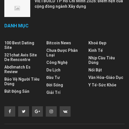
VIETBUILD TP Hồ Chí Minh 2026: Điểm hẹn của
cộng đồng ngành Xây dựng
DANH MỤC
100 Best Dating
Bitcoin News
Khoẻ Đẹp
Site
Chưa Được Phân
Kinh Tế
321chat Avis Site
Loại
Nhịp Cầu Tiêu
De Rencontre
Công Nghệ
Dùng
Abdlmatch Es
Du Lịch
Nổi Bật
Review
Đầu Tư
Văn Hóa-Giáo Dục
Bảo Vệ Người Tiêu
Dùng
Đời Sống
Y Tế-Sức Khỏe
Bất Động Sản
Giải Trí