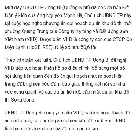
Mới đây UBND TP Uông Bí (Quảng Ninh) đã có văn bản kết
luận ý kiến của ông Nguyễn Mạnh Hà, Chủ tịch UBND TP này
tại cuộc họp nghe phương án qui hoạch dự án khu đô thị mới
phường Quang Trung của Công ty hạ tầng và Bất động sản
Việt Nam (VIID). Được biết, VIID là công ty con của CTCP Cơ
Điện Lạnh (HoSE: REE), tỷ lệ sở hữu 50,61%.
Theo văn bản kết luận, Chủ tịch UBND TP Uông Bí đề nghị
VIID tiếp tục hoàn thiện hồ sơ điều chỉnh, bổ sung một số
nội dung liên quan đến đồ án qui hoạch như: rà soát hiện
trạng đất; nghiên cứu đảm bảo giao thông kết nối với khu
vực xung quanh và các dự án liền kề, cập nhật dự án khu đô
thị Sông Uông.
UBND TP Uông Bí cũng yêu cầu VIID, sau khi hoàn thành đồ
án qui hoạch, có phương án nghiên cứu đề xuất với UBND
tỉnh hình thức lựa chọn nhà đầu tư cho dự án.