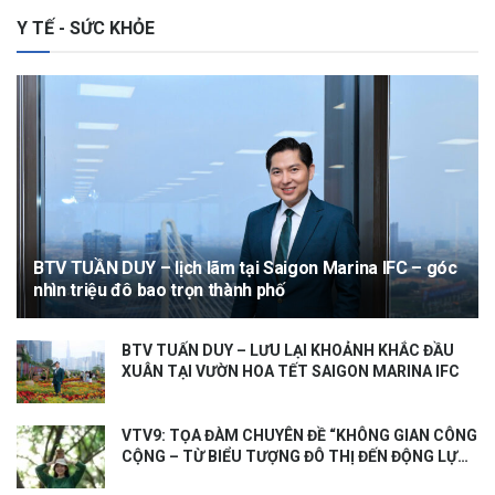
Y TẾ - SỨC KHỎE
BTV TUẦN DUY – lịch lãm tại Saigon Marina IFC – góc
nhìn triệu đô bao trọn thành phố
BTV TUẤN DUY – LƯU LẠI KHOẢNH KHẮC ĐẦU
XUÂN TẠI VƯỜN HOA TẾT SAIGON MARINA IFC
VTV9: TỌA ĐÀM CHUYÊN ĐỀ “KHÔNG GIAN CÔNG
CỘNG – TỪ BIỂU TƯỢNG ĐÔ THỊ ĐẾN ĐỘNG LỰC
TĂNG TRƯỞNG KINH TẾ”