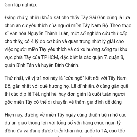
Gòn lập nghiệp.
Đáng chú ý, nhiều khảo sát cho thấy Tây Sài Gòn cũng là lựa
chọn an cư yêu thích của người miền Tây Nam Bộ. Theo thạc
sĩ văn hóa Nguyễn Thành Luân, một số nghiên cứu thứ cấp
cho thấy, có 4 lý do cơ bản và quan trọng nhất lý giải cho
việc người miền Tây yêu thích và có xu hướng sống tại khu
vực phía Tây của TPHCM, đặc biệt là các quận 7, quận 8,
quận Bình Tân và huyện Bình Chánh.
Thứ nhất, về vị trí, nơi này là “cửa ngõ” kết nối với Tây Nam
Bộ, gần nhất với quê hương họ. Lẽ dĩ nhiên, ở càng gần quê
thì các dịp lễ Tết, nghỉ hè, hay đơn giản là cuối tuần người
gốc miền Tây có thể di chuyển về thăm gia đình dễ dàng.
Hiện nay, đường về miền Tây ngày càng thuận tiện nhờ các
dự án giao thông lớn với tổng số vốn hàng chục ngàn tỷ
đồng đã và đang được triển khai như: quốc lộ 1A, cao tốc