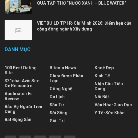
QUA TẬP THƠ “NƯỚC XANH – BLUE WATER”
VIETBUILD TP Hồ Chí Minh 2026: Điểm hẹn của
cộng đồng ngành Xây dựng
DANH MỤC
100 Best Dating
Bitcoin News
Khoẻ Đẹp
Site
Chưa Được Phân
Kinh Tế
321chat Avis Site
Loại
Nhịp Cầu Tiêu
De Rencontre
Công Nghệ
Dùng
Abdlmatch Es
Du Lịch
Nổi Bật
Review
Đầu Tư
Văn Hóa-Giáo Dục
Bảo Vệ Người Tiêu
Dùng
Đời Sống
Y Tế-Sức Khỏe
Bất Động Sản
Giải Trí