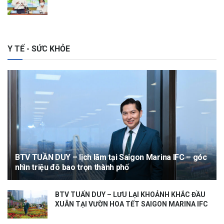
Y TẾ - SỨC KHỎE
BTV TUẦN DUY – lịch lãm tại Saigon Marina IFC – góc
nhìn triệu đô bao trọn thành phố
BTV TUẤN DUY – LƯU LẠI KHOẢNH KHẮC ĐẦU
XUÂN TẠI VƯỜN HOA TẾT SAIGON MARINA IFC