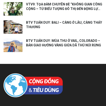
VTV9: TỌA ĐÀM CHUYÊN ĐỀ “KHÔNG GIAN CÔNG
CỘNG – TỪ BIỂU TƯỢNG ĐÔ THỊ ĐẾN ĐỘNG LỰC
TĂNG TRƯỞNG KINH TẾ”
BTV TUẤN DUY: BALI – CÀNG Ở LÂU, CÀNG THẤY
THƯƠNG
BTV TUẤN DUY: MÙA THU Ở VAIL, COLORADO –
BẢN GIAO HƯỞNG VÀNG GIỮA DÃ THÚ NÚI RỪNG