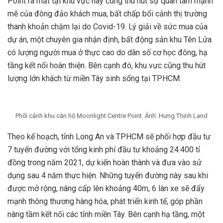
Point ra mắt tại khu vực này cũng thu hút sự quan tâm mạnh
mẽ của đông đảo khách mua, bất chấp bối cảnh thị trường
thanh khoản chậm lại do Covid-19. Lý giải về sức mua của
dự án, một chuyên gia nhận định, bất động sản khu Tên Lửa
có lượng người mua ở thực cao do dân số cơ học đông, hạ
tầng kết nối hoàn thiện. Bên cạnh đó, khu vực cũng thu hút
lượng lớn khách từ miền Tây sinh sống tại TPHCM.
Phối cảnh khu căn hộ Moonlight Centre Point. Ảnh: Hưng Thịnh Land
Theo kế hoạch, tỉnh Long An và TPHCM sẽ phối hợp đầu tư
7 tuyến đường với tổng kinh phí đầu tư khoảng 24.400 tỉ
đồng trong năm 2021, dự kiến hoàn thành và đưa vào sử
dụng sau 4 năm thực hiện. Những tuyến đường này sau khi
được mở rộng, nâng cấp lên khoảng 40m, 6 làn xe sẽ đẩy
mạnh thông thương hàng hóa, phát triển kinh tế, góp phần
nâng tầm kết nối các tỉnh miền Tây. Bên cạnh hạ tầng, một