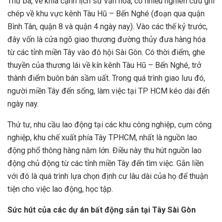
Thứ ba, về khía cạnh lịch sử văn hóa, có nhiều nghiên cứu ghi
chép về khu vực kênh Tàu Hũ – Bến Nghé (đoạn qua quận
Bình Tân, quận 8 và quận 4 ngày nay). Vào các thế kỷ trước,
đây vốn là cửa ngõ giao thương đường thủy đưa hàng hóa
từ các tỉnh miền Tây vào đô hội Sài Gòn. Có thời điểm, ghe
thuyền của thương lái về kín kênh Tàu Hũ – Bến Nghé, trở
thành điểm buôn bán sầm uất. Trong quá trình giao lưu đó,
người miền Tây đến sống, làm việc tại TP HCM kéo dài đến
ngày nay.
Thứ tư, nhu cầu lao động tại các khu công nghiệp, cụm công
nghiệp, khu chế xuất phía Tây TPHCM, nhất là nguồn lao
động phổ thông hàng năm lớn. Điều này thu hút nguồn lao
động chủ động từ các tỉnh miền Tây đến tìm việc. Gắn liền
với đó là quá trình lựa chọn định cư lâu dài của họ để thuận
tiện cho việc lao động, học tập.
Sức hút của các dự án bất động sản tại Tây Sài Gòn