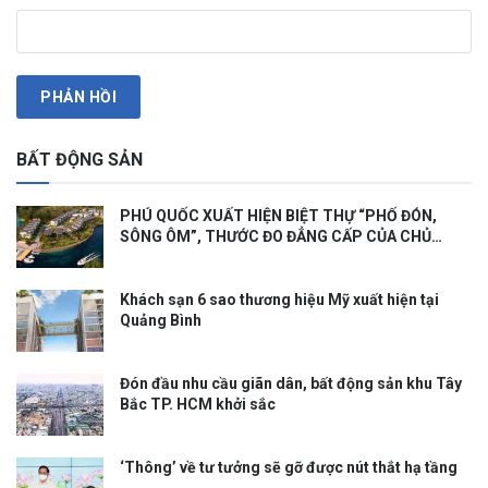
BẤT ĐỘNG SẢN
PHÚ QUỐC XUẤT HIỆN BIỆT THỰ “PHỐ ĐÓN,
SÔNG ÔM”, THƯỚC ĐO ĐẲNG CẤP CỦA CHỦ
NHÂN
Khách sạn 6 sao thương hiệu Mỹ xuất hiện tại
Quảng Bình
Đón đầu nhu cầu giãn dân, bất động sản khu Tây
Bắc TP. HCM khởi sắc
‘Thông’ về tư tưởng sẽ gỡ được nút thắt hạ tầng