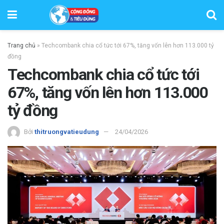
Trang chủ
»
Techcombank chia cổ tức tới 67%, tăng vốn lên hơn 113.000 tỷ
đồng
Techcombank chia cổ tức tới
67%, tăng vốn lên hơn 113.000
tỷ đồng
Bởi
thitruongvatieudung
24/04/2026