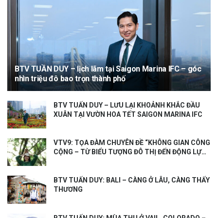
BTV TUẦN DUY – lịch lãm tại Saigon Marina IFC – góc
nhìn triệu đô bao trọn thành phố
BTV TUẤN DUY – LƯU LẠI KHOẢNH KHẮC ĐẦU
XUÂN TẠI VƯỜN HOA TẾT SAIGON MARINA IFC
VTV9: TỌA ĐÀM CHUYÊN ĐỀ “KHÔNG GIAN CÔNG
CỘNG – TỪ BIỂU TƯỢNG ĐÔ THỊ ĐẾN ĐỘNG LỰC
TĂNG TRƯỞNG KINH TẾ”
BTV TUẤN DUY: BALI – CÀNG Ở LÂU, CÀNG THẤY
THƯƠNG
BTV TUẤN DUY: MÙA THU Ở VAIL, COLORADO –