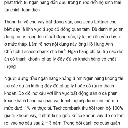
phát triển từ ngân hàng dẫn đầu trong nước đến hệ sinh thái
tài chính toàn diện.
Thông tin về cho vay bất động sản, ông Jens Lottner cho
biết đây là lĩnh vực được cổ đông quan tâm. Dù danh mục tín
dụng có tỷ trọng lớn ở bất động sản, tỷ lệ nợ xấu vẫn duy trì
ở mức thấp. Làm rõ hơn nội dung này, ông Hồ Hùng Anh –
Chủ tịch Techcombank cho biết: Ngân hàng chỉ tài trợ các dự
án có thanh khoản, pháp lý đầy đủ và khách hàng có chất
lượng.
Người đứng đầu ngân hàng khẳng định: Ngân hàng không tài
trợ các dự án không đầy đủ pháp lý hoặc có rủi ro thanh
khoản. Do đó, nợ xấu với lĩnh vực bất động sản ở cả phân
khúc khách hàng cá nhân và doanh nghiệp luôn luôn nằm ở
mức dưới 1% và thực tế, Techcombank thu hồi toàn bộ 100%
giá trị khoản vay, ít nhất là nợ gốc, kể cả khoản vay đó có thể
rơi vào nợ xấu sau 2 – 3 năm. Trong bối cảnh cơ quan quản