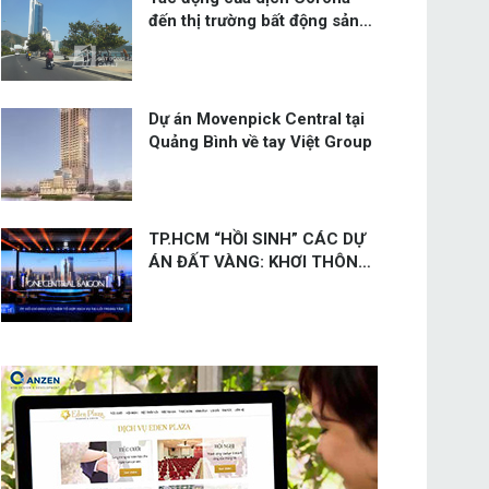
đến thị trường bất động sản
Việt Nam như thế nào?
Dự án Movenpick Central tại
Quảng Bình về tay Việt Group
TP.HCM “HỒI SINH” CÁC DỰ
ÁN ĐẤT VÀNG: KHƠI THÔNG
NGUỒN LỰC CHO GIAI ĐOẠN
TĂNG TRƯỞNG MỚI