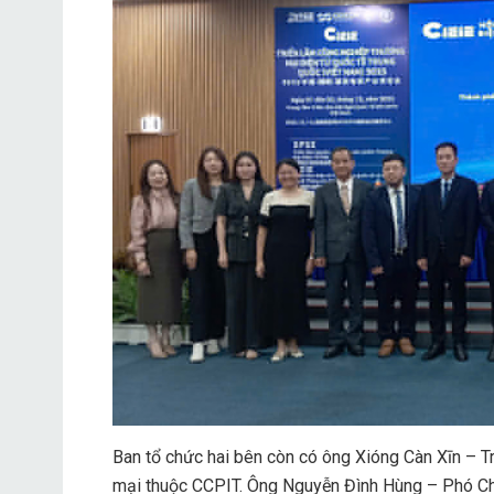
Ban tổ chức hai bên còn có ông Xióng Càn Xīn – 
mại thuộc CCPIT. Ông Nguyễn Đình Hùng – Phó Chủ 