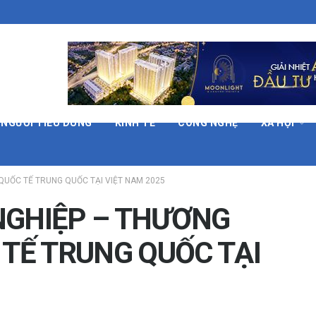
 NGƯỜI TIÊU DÙNG
KINH TẾ
CÔNG NGHỆ
XÃ HỘI
 QUỐC TẾ TRUNG QUỐC TẠI VIỆT NAM 2025
NGHIỆP – THƯƠNG
 TẾ TRUNG QUỐC TẠI