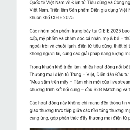
Quốc tế Việt Nam về Điện tử Tiêu dùng và Công n
Việt Nam, Triển lãm Sản phẩm Điện gia dụng Việt N
khuôn khổ CIEIE 2025.
Các nhóm sản phẩm trưng bày tại CIEIE 2025 bao 
cấp, mỹ phẩm và chăm sóc cá nhân, mẹ & bé – thú c
ngoài trời và chuỗi lạnh, điện tử tiêu dùng, thiết bị
không người lái, cùng các giải pháp năng lượng m
Trong khuôn khổ triển lãm, nhiều hoạt động nổi bậ
Thương mại điện tử Trung – Việt, Diễn đàn Đầu t
“Mua sắm trên mây – Tầm nhìn mới của livestream
chương trình kết nối cung – cầu B2B Matching và 
Các hoạt động này không chỉ mang đến thông tin v
giao thương trực tiếp giữa các nền tảng thương mạ
cung ứng, góp phần thúc đẩy thương mại điện tử ph