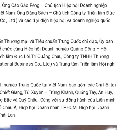
m. Ông Cáo Gāo Fēng – Chủ tịch Hiệp hội Doanh nghiệp
ệt Nam. Ông Đặng Sách – Chủ tịch Công ty Triển lãm Đức
o., Ltd.) và các đại diện hiệp hội và doanh nghiệp quốc
iển Thương mại và Tiêu chuẩn Trung Quốc chỉ đạo, Ủy ban
tổ chức cùng Hiệp hội Doanh nghiệp Quảng Đông – Hội
riển lãm Đức Lôi Trí Quảng Châu, Công ty TNHH Thương
ional Business Co., Ltd.) và Trung tâm Triển lãm Hội nghị
h nghiệp Trung Quốc tại Việt Nam, bao gồm các Chi hội tại
hiết Giang, Tứ Xuyên – Trùng Khánh, Quảng Tây, An Huy,
ông Bắc và Quý Châu…Cùng với sự đồng hành của Liên minh
hỏ Châu Á, Hiệp hội Doanh nhân TP.HCM, Hiệp hội Doanh
hái Lan.