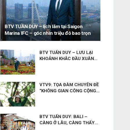
BTV TUẦN DUY – lịch lãm tại Saigon
Marina IFC – góc nhìn triệu đô bao trọn
thành phố
BTV TUẤN DUY – LƯU LẠI
KHOẢNH KHẮC ĐẦU XUÂN
TẠI VƯỜN HOA TẾT SAIGON
MARINA IFC
VTV9: TỌA ĐÀM CHUYÊN ĐỀ
“KHÔNG GIAN CÔNG CỘNG –
TỪ BIỂU TƯỢNG ĐÔ THỊ ĐẾN
ĐỘNG LỰC TĂNG TRƯỞNG
KINH TẾ”
BTV TUẤN DUY: BALI –
CÀNG Ở LÂU, CÀNG THẤY
THƯƠNG