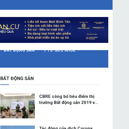
BẤT ĐỘNG SẢN
Y TẾ-SỨC KHỎE
BẤT ĐỘNG SẢN
CBRE công bố tiêu điểm thị
trường Bất động sản 2019 và
Triển vọng 2020
Tác động của dịch Corona