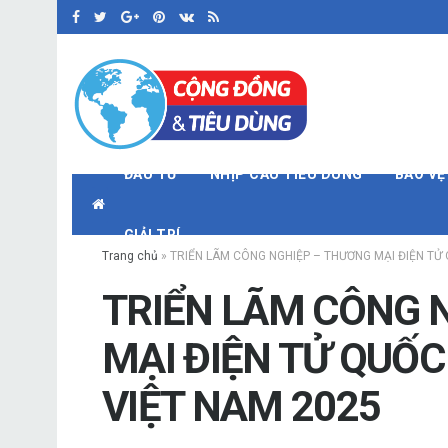
ĐẦU TƯ
NHỊP CẦU TIÊU DÙNG
BẢO VỆ
GIẢI TRÍ
Trang chủ
»
TRIỂN LÃM CÔNG NGHIỆP – THƯƠNG MẠI ĐIỆN TỬ
TRIỂN LÃM CÔNG 
MẠI ĐIỆN TỬ QUỐC
VIỆT NAM 2025