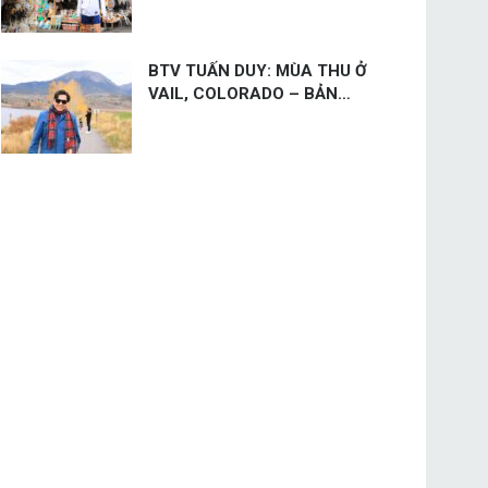
BTV TUẤN DUY: MÙA THU Ở
VAIL, COLORADO – BẢN
GIAO HƯỞNG VÀNG GIỮA DÃ
THÚ NÚI RỪNG